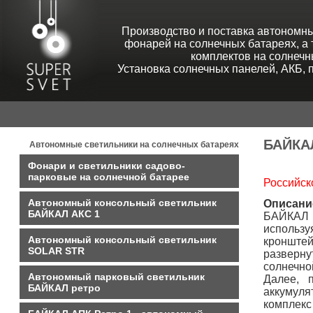
Производство и поставка автономны
фонарей на солнечных батареях, а
комплектов на солнечн
Установка солнечных панелей, АКБ, 
БАЙКАЛ
Автономные светильники на солнечных батареях
Фонари и светильники садово-
парковые на солнечной батарее
Российско
Автономный консольный светильник
Описани
БАЙКАЛ АКС 1
БАЙКАЛ 
использу
Автономный консольный светильник
кронште
SOLAR STR
разверну
солнечно
Автономный парковый светильник
Далее, 
БАЙКАЛ ретро
аккумуля
комплекс