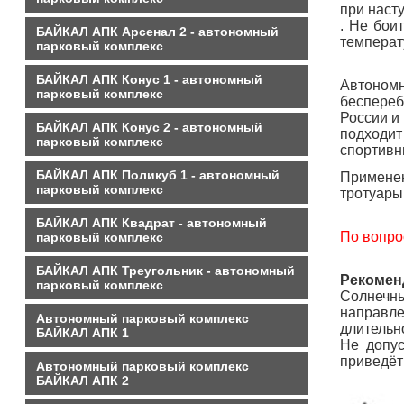
при наст
. Не бои
БАЙКАЛ АПК Арсенал 2 - автономный
температ
парковый комплекс
БАЙКАЛ АПК Конус 1 - автономный
Автономн
парковый комплекс
беспереб
России и
БАЙКАЛ АПК Конус 2 - автономный
подходит
парковый комплекс
спортивн
БАЙКАЛ АПК Поликуб 1 - автономный
Применен
парковый комплекс
тротуары
БАЙКАЛ АПК Квадрат - автономный
По вопро
парковый комплекс
БАЙКАЛ АПК Треугольник - автономный
Рекомен
парковый комплекс
Солнечны
направле
Автономный парковый комплекс
длительн
БАЙКАЛ АПК 1
Не допус
приведёт
Автономный парковый комплекс
БАЙКАЛ АПК 2