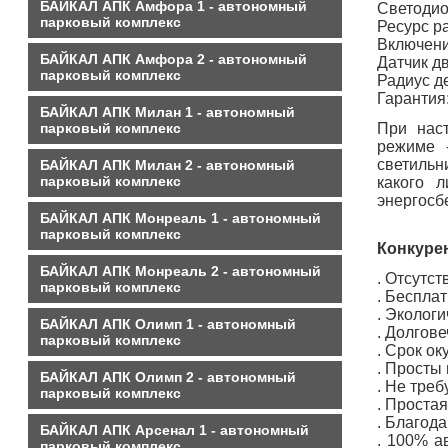
БАЙКАЛ АПК Амфора 1 - автономный
Светод
парковый комплекс
Ресур
Включе
БАЙКАЛ АПК Амфора 2 - автономный
Датчи
парковый комплекс
Радиу
Гар
БАЙКАЛ АПК Милан 1 - автономный
парковый комплекс
При нас
режиме 
светильн
БАЙКАЛ АПК Милан 2 - автономный
парковый комплекс
какого 
энергосб
БАЙКАЛ АПК Монреаль 1 - автономный
парковый комплекс
Конкуре
БАЙКАЛ АПК Монреаль 2 - автономный
. Отсутс
парковый комплекс
. Беспла
. Эколог
БАЙКАЛ АПК Олимп 1 - автономный
. Долгове
парковый комплекс
. Срок о
. Просты
БАЙКАЛ АПК Олимп 2 - автономный
. Не тре
парковый комплекс
. Проста
. Благод
БАЙКАЛ АПК Арсенал 1 - автономный
. 100% а
парковый комплекс